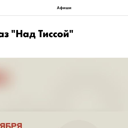
Афиши
з "Над Тиссой"